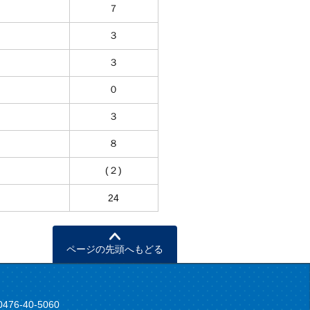
７
３
３
０
３
８
(２)
24
ページの先頭へもどる
6-40-5060