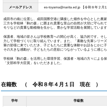
メールアドレス
es-toyama@narita.ed.jp 【令和８年
成田市の南に位置し、成田国際空港に隣接した畑作を中心とした農
三方を学校林「駒の森」に囲まれ貴重な里山の自然が大切に守られ
モリなどの貴重な動植物を生かし、豊かな学習活動を展開しています
保護者、地域の皆さんは学校教育への関心が高く、協力的です。そ
力して学校づくりに取り組んでいます。また、「素敵な先輩シリー
輩の皆様に来ていただき、子どもたちに貴重な体験やお話をじかに
その大きな感動が、子どもたちの意欲につながっているように感じら
学校林「駒の森」を活用した環境学習、保護者・地域の方々による
「文部科学大臣賞」をいただきました。
在籍数 （ 令和８年４月１日 現在 ）
学年
学級数