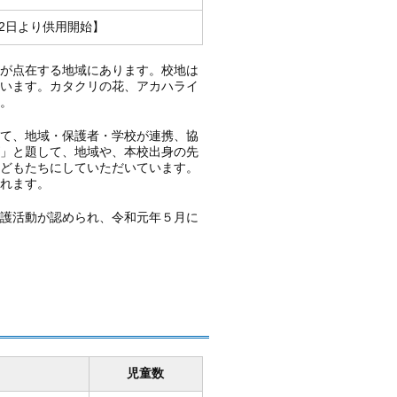
２月12日より供用開始】
家が点在する地域にあります。校地は
ています。カタクリの花、アカハライ
。
して、地域・保護者・学校が連携、協
ズ」と題して、地域や、本校出身の先
子どもたちにしていただいています。
れます。
保護活動が認められ、令和元年５月に
児童数