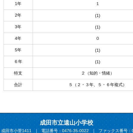
1年
１
2年
(1)
3年
(1)
4年
０
5年
(1)
６年
(1)
特支
２（知的・情緒）
合計
５（２・３年、５・６年複式）
成田市立遠山小学校
7 成田市小菅1411
電話番号：0476-35-0022
ファックス番号：047