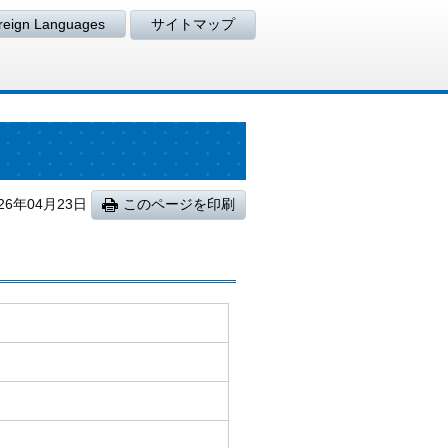
reign Languages
サイトマップ
26
年
04
月
23
日
このページを印刷