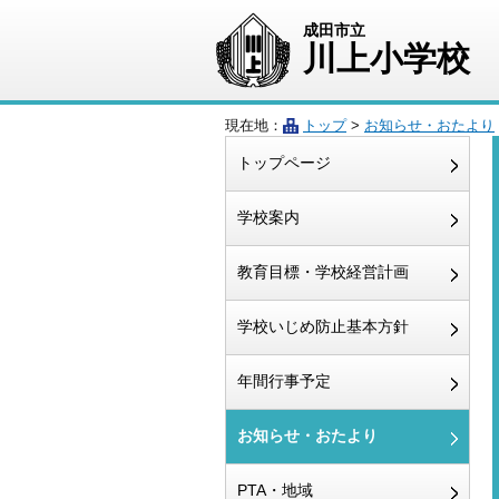
成田市立
川上小学校
現在地：
トップ
>
お知らせ・おたより
トップページ
学校案内
教育目標・学校経営計画
学校いじめ防止基本方針
年間行事予定
お知らせ・おたより
PTA・地域