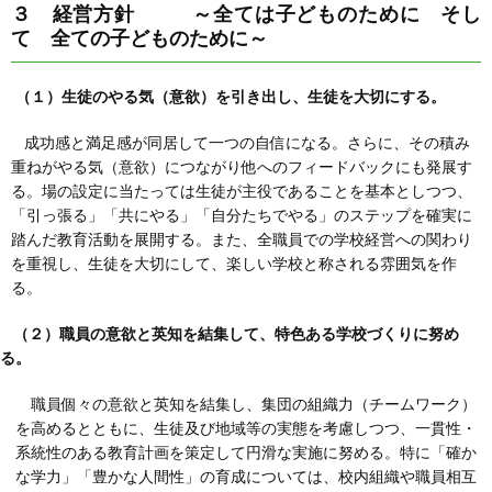
３ 経営方針
～全ては子どものために そし
て 全ての子どものために～
（１）生徒のやる気（意欲）を引き出し、生徒を大切にする。
成功感と満足感が同居して一つの自信になる。さらに、その積み
重ねがやる気（意欲）につながり他へのフィードバックにも発展す
る。場の設定に当たっては生徒が主役であることを基本としつつ、
「引っ張る」「共にやる」「自分たちでやる」のステップを確実に
踏んだ教育活動を展開する。また、全職員での学校経営への関わり
を重視し、生徒を大切にして、楽しい学校と称される雰囲気を作
る。
（２）職員の意欲と英知を結集して、特色ある学校づくりに努め
る。
職員個々の意欲と英知を結集し、集団の組織力（チームワーク）
を高めるとともに、生徒及び地域等の実態を考慮しつつ、一貫性・
系統性のある教育計画を策定して円滑な実施に努める。特に「確か
な学力」「豊かな人間性」の育成については、校内組織や職員相互