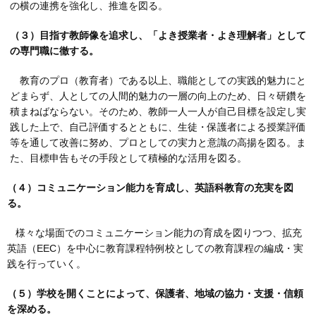
の横の連携を強化し、推進を図る。
（３）目指す教師像を追求し、「よき授業者・よき理解者」として
の専門職に徹する。
教育のプロ（教育者）である以上、職能としての実践的魅力にと
どまらず、人としての人間的魅力の一層の向上のため、日々研鑽を
積まねばならない。そのため、教師一人一人が自己目標を設定し実
践した上で、自己評価するとともに、生徒・保護者による授業評価
等を通して改善に努め、プロとしての実力と意識の高揚を図る。ま
た、目標申告もその手段として積極的な活用を図る。
（４）コミュニケーション能力を育成し、英語科教育の充実を図
る。
様々な場面でのコミュニケーション能力の育成を図りつつ、拡充
英語（EEC）を中心に教育課程特例校としての教育課程の編成・実
践を行っていく。
（５）学校を開くことによって、保護者、地域の協力・支援・信頼
を深める。