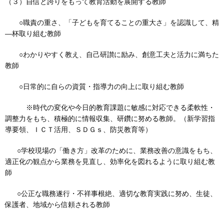
（３）自信と誇りをもって教育活動を展開する教師
○職責の重さ、「子どもを育てることの重大さ」を認識して、精
―杯取り組む教師
○わかりやすく教え、自己研讃に励み、創意工夫と活力に満ちた
教師
○日常的に自らの資質・指導力の向上に取り組む教師
※時代の変化や今日的教育課題に敏感に対応できる柔軟性・
調整力をもち、積極的に情報収集、研鑽に努める教師。（新学習指
導要領、ＩＣＴ活用、ＳＤＧｓ、防災教育等）
○学校現場の「働き方」改革のために、業務改善の意識をもち、
適正化の観点から業務を見直し、効率化を図れるように取り組む教
師
○公正な職務遂行・不祥事根絶、適切な教育実践に努め、生徒、
保護者、地域から信頼される教師