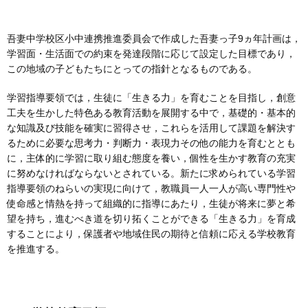
吾妻中学校区小中連携推進委員会で作成した吾妻っ子9ヵ年計画は，
学習面・生活面での約束を発達段階に応じて設定した目標であり，
この地域の子どもたちにとっての指針となるものである。
学習指導要領では，生徒に「生きる力」を育むことを目指し，創意
工夫を生かした特色ある教育活動を展開する中で，基礎的・基本的
な知識及び技能を確実に習得させ，これらを活用して課題を解決す
るために必要な思考力・判断力・表現力その他の能力を育むととも
に，主体的に学習に取り組む態度を養い，個性を生かす教育の充実
に努めなければならないとされている。新たに求められている学習
指導要領のねらいの実現に向けて，教職員一人一人が高い専門性や
使命感と情熱を持って組織的に指導にあたり，生徒が将来に夢と希
望を持ち，進むべき道を切り拓くことができる「生きる力」を育成
することにより，保護者や地域住民の期待と信頼に応える学校教育
を推進する。